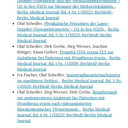
Doppler-Flowmetrie und der Weißlichtspektrometrie –
O2 to See (O2S) zur Messung der Mirkorzirkulation.
,
Berlin Medical Journal: Bd. 4 Nr. 1 (2022): BerMedJ-
Berlin Medical Journal
Olaf Schedler,
Physikalische Prinzipien der Laser-
Doppler-Flowspektrometrie – O2 to See (O2S).
,
Berlin
Medical Journal: Bd. 5 Nr. 1 (2023): BerMedJ-Berlin
Medical Journal
Olaf Schedler, Dirk Grebe, Jörg Werner, Joachim
Böttger, Klaus Gellert,
Propofol TIVA versus TCI zur
Anästhesie bei Patienten mit Myasthenia gravis.
,
Berlin
Medical Journal: Bd. 1 Nr. 1 (2019): BerMedJ-Berlin
Medical Journal
Iva Fischer, Olaf Schedler,
Sonographieuntersuchungen
im maritimen Setting.
,
Berlin Medical Journal: Bd. 3 Nr.
1 (2021): BerMedJ-Berlin Medical Journal
Olaf Schedler, Jörg Werner, Dirk Grebe,
Remifentanil
zur postoperativen Analgesie bei Patienten mit
Myasthenia gravis nach videoassistierter
thorakoskopischer Thymektomie.
,
Berlin Medical
Journal: Bd. 4 Nr. 1 (2022): BerMedJ-Berlin Medical
Journal