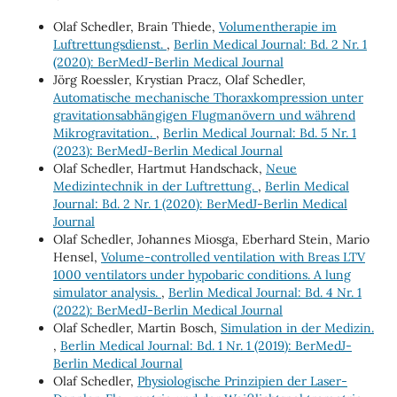
Olaf Schedler, Brain Thiede,
Volumentherapie im
Luftrettungsdienst.
,
Berlin Medical Journal: Bd. 2 Nr. 1
(2020): BerMedJ-Berlin Medical Journal
Jörg Roessler, Krystian Pracz, Olaf Schedler,
Automatische mechanische Thoraxkompression unter
gravitationsabhängigen Flugmanövern und während
Mikrogravitation.
,
Berlin Medical Journal: Bd. 5 Nr. 1
(2023): BerMedJ-Berlin Medical Journal
Olaf Schedler, Hartmut Handschack,
Neue
Medizintechnik in der Luftrettung.
,
Berlin Medical
Journal: Bd. 2 Nr. 1 (2020): BerMedJ-Berlin Medical
Journal
Olaf Schedler, Johannes Miosga, Eberhard Stein, Mario
Hensel,
Volume-controlled ventilation with Breas LTV
1000 ventilators under hypobaric conditions. A lung
simulator analysis.
,
Berlin Medical Journal: Bd. 4 Nr. 1
(2022): BerMedJ-Berlin Medical Journal
Olaf Schedler, Martin Bosch,
Simulation in der Medizin.
,
Berlin Medical Journal: Bd. 1 Nr. 1 (2019): BerMedJ-
Berlin Medical Journal
Olaf Schedler,
Physiologische Prinzipien der Laser-