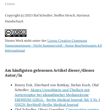
Lizenz
Copyright (c) 2021 Olaf Schedler; Steffen Hirsch, Hartmut
Handschack
Dieses Werk steht unter der
Lizenz Creative Commons
Namensnennung - Nicht-kommerziell - Keine Bearbeitungen 4.0
International
.
Am häufigsten gelesenen Artikel dieser/dieses
Autor/in
Ronny Enk, Eberhard von Rottkay, Stefan Koch, Olaf
Schedler,
Akutes Unwohlsein und Übelkeit mit
Aortenruptur bei idiopathischer Medianekrose
ERDHEIM-GSELL
,
Berlin Medical Journal: Bd. 5 Nr. 1
(2023): BerMedJ-Berlin Medical Journal
Olaf Schedler, Oliver Guenther,
Comparative oxygen