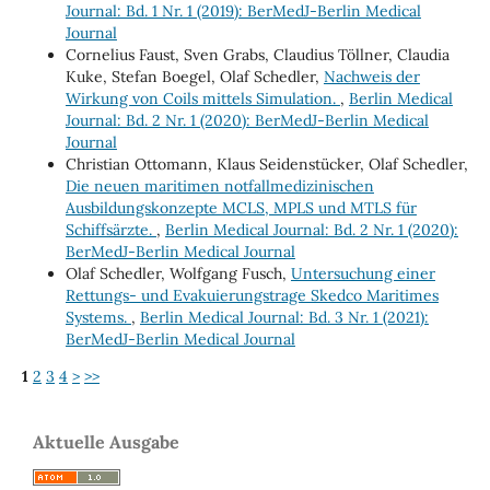
Journal: Bd. 1 Nr. 1 (2019): BerMedJ-Berlin Medical
Journal
Cornelius Faust, Sven Grabs, Claudius Töllner, Claudia
Kuke, Stefan Boegel, Olaf Schedler,
Nachweis der
Wirkung von Coils mittels Simulation.
,
Berlin Medical
Journal: Bd. 2 Nr. 1 (2020): BerMedJ-Berlin Medical
Journal
Christian Ottomann, Klaus Seidenstücker, Olaf Schedler,
Die neuen maritimen notfallmedizinischen
Ausbildungskonzepte MCLS, MPLS und MTLS für
Schiffsärzte.
,
Berlin Medical Journal: Bd. 2 Nr. 1 (2020):
BerMedJ-Berlin Medical Journal
Olaf Schedler, Wolfgang Fusch,
Untersuchung einer
Rettungs- und Evakuierungstrage Skedco Maritimes
Systems.
,
Berlin Medical Journal: Bd. 3 Nr. 1 (2021):
BerMedJ-Berlin Medical Journal
1
2
3
4
>
>>
Aktuelle Ausgabe