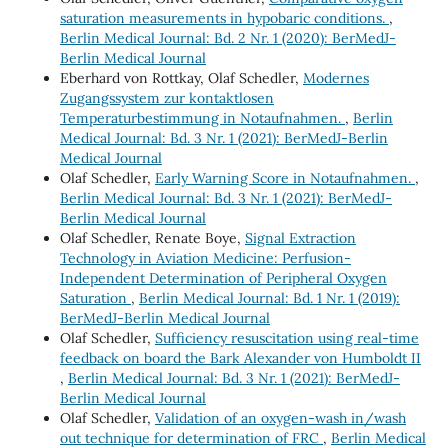
saturation measurements in hypobaric conditions.
,
Berlin Medical Journal: Bd. 2 Nr. 1 (2020): BerMedJ-
Berlin Medical Journal
Eberhard von Rottkay, Olaf Schedler,
Modernes
Zugangssystem zur kontaktlosen
Temperaturbestimmung in Notaufnahmen.
,
Berlin
Medical Journal: Bd. 3 Nr. 1 (2021): BerMedJ-Berlin
Medical Journal
Olaf Schedler,
Early Warning Score in Notaufnahmen.
,
Berlin Medical Journal: Bd. 3 Nr. 1 (2021): BerMedJ-
Berlin Medical Journal
Olaf Schedler, Renate Boye,
Signal Extraction
Technology in Aviation Medicine: Perfusion-
Independent Determination of Peripheral Oxygen
Saturation
,
Berlin Medical Journal: Bd. 1 Nr. 1 (2019):
BerMedJ-Berlin Medical Journal
Olaf Schedler,
Sufficiency resuscitation using real-time
feedback on board the Bark Alexander von Humboldt II
,
Berlin Medical Journal: Bd. 3 Nr. 1 (2021): BerMedJ-
Berlin Medical Journal
Olaf Schedler,
Validation of an oxygen-wash in/wash
out technique for determination of FRC
,
Berlin Medical