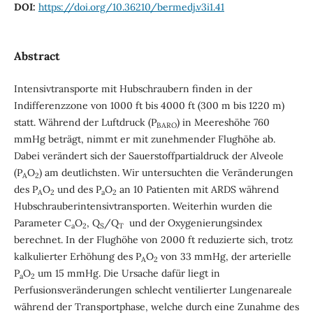
DOI:
https://doi.org/10.36210/bermedj.v3i1.41
Abstract
Intensivtransporte mit Hubschraubern finden in der
Indifferenzzone von 1000 ft bis 4000 ft (300 m bis 1220 m)
statt. Während der Luftdruck (P
) in Meereshöhe 760
BARO
mmHg beträgt, nimmt er mit zunehmender Flughöhe ab.
Dabei verändert sich der Sauerstoffpartialdruck der Alveole
(P
O
) am deutlichsten. Wir untersuchten die Veränderungen
A
2
des P
O
und des P
O
an 10 Patienten mit ARDS während
A
2
a
2
Hubschrauberintensivtransporten. Weiterhin wurden die
Parameter C
O
, Q
/Q
und der Oxygenierungsindex
a
2
S
T
berechnet. In der Flughöhe von 2000 ft reduzierte sich, trotz
kalkulierter Erhöhung des P
O
von 33 mmHg, der arterielle
A
2
P
O
um 15 mmHg. Die Ursache dafür liegt in
a
2
Perfusionsveränderungen schlecht ventilierter Lungenareale
während der Transportphase, welche durch eine Zunahme des