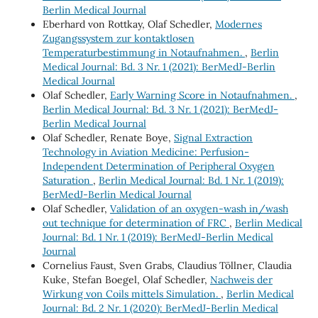
Berlin Medical Journal
Eberhard von Rottkay, Olaf Schedler,
Modernes
Zugangssystem zur kontaktlosen
Temperaturbestimmung in Notaufnahmen.
,
Berlin
Medical Journal: Bd. 3 Nr. 1 (2021): BerMedJ-Berlin
Medical Journal
Olaf Schedler,
Early Warning Score in Notaufnahmen.
,
Berlin Medical Journal: Bd. 3 Nr. 1 (2021): BerMedJ-
Berlin Medical Journal
Olaf Schedler, Renate Boye,
Signal Extraction
Technology in Aviation Medicine: Perfusion-
Independent Determination of Peripheral Oxygen
Saturation
,
Berlin Medical Journal: Bd. 1 Nr. 1 (2019):
BerMedJ-Berlin Medical Journal
Olaf Schedler,
Validation of an oxygen-wash in/wash
out technique for determination of FRC
,
Berlin Medical
Journal: Bd. 1 Nr. 1 (2019): BerMedJ-Berlin Medical
Journal
Cornelius Faust, Sven Grabs, Claudius Töllner, Claudia
Kuke, Stefan Boegel, Olaf Schedler,
Nachweis der
Wirkung von Coils mittels Simulation.
,
Berlin Medical
Journal: Bd. 2 Nr. 1 (2020): BerMedJ-Berlin Medical