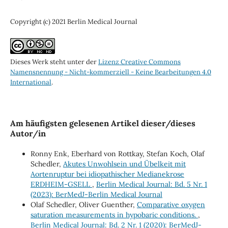
Copyright (c) 2021 Berlin Medical Journal
Dieses Werk steht unter der
Lizenz Creative Commons
Namensnennung - Nicht-kommerziell - Keine Bearbeitungen 4.0
International
.
Am häufigsten gelesenen Artikel dieser/dieses
Autor/in
Ronny Enk, Eberhard von Rottkay, Stefan Koch, Olaf
Schedler,
Akutes Unwohlsein und Übelkeit mit
Aortenruptur bei idiopathischer Medianekrose
ERDHEIM-GSELL
,
Berlin Medical Journal: Bd. 5 Nr. 1
(2023): BerMedJ-Berlin Medical Journal
Olaf Schedler, Oliver Guenther,
Comparative oxygen
saturation measurements in hypobaric conditions.
,
Berlin Medical Journal: Bd. 2 Nr. 1 (2020): BerMedJ-