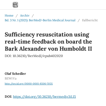
Home
/
Archiv
/
Bd. 3 Nr. 1 (2021): BerMedJ-Berlin Medical Journal
/
Fallbericht
Sufficiency resuscitation using
real-time feedback on board the
Bark Alexander von Humboldt II
DOI: 10.36210/BerMedJ/epub402020
Olaf Schedler
BEWiVa
http://orcid.org/0000-0001-8506-705X
DOI:
https://doi.org/10.36210/bermedj.v3i1.15