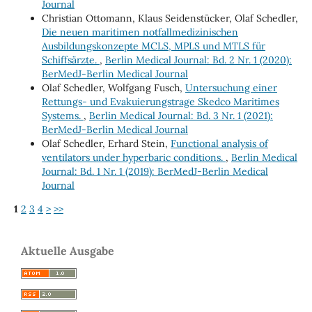
Journal
Christian Ottomann, Klaus Seidenstücker, Olaf Schedler,
Die neuen maritimen notfallmedizinischen
Ausbildungskonzepte MCLS, MPLS und MTLS für
Schiffsärzte.
,
Berlin Medical Journal: Bd. 2 Nr. 1 (2020):
BerMedJ-Berlin Medical Journal
Olaf Schedler, Wolfgang Fusch,
Untersuchung einer
Rettungs- und Evakuierungstrage Skedco Maritimes
Systems.
,
Berlin Medical Journal: Bd. 3 Nr. 1 (2021):
BerMedJ-Berlin Medical Journal
Olaf Schedler, Erhard Stein,
Functional analysis of
ventilators under hyperbaric conditions.
,
Berlin Medical
Journal: Bd. 1 Nr. 1 (2019): BerMedJ-Berlin Medical
Journal
1
2
3
4
>
>>
Aktuelle Ausgabe