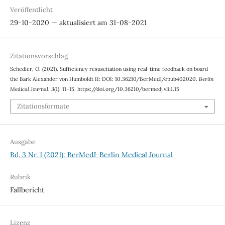
Veröffentlicht
29-10-2020 — aktualisiert am 31-08-2021
Zitationsvorschlag
Schedler, O. (2021). Sufficiency resuscitation using real-time feedback on board
the Bark Alexander von Humboldt II: DOI: 10.36210/BerMedJ/epub402020.
Berlin
Medical Journal
,
3
(1), 11–15. https://doi.org/10.36210/bermedj.v3i1.15
Zitationsformate
Ausgabe
Bd. 3 Nr. 1 (2021): BerMedJ-Berlin Medical Journal
Rubrik
Fallbericht
Lizenz