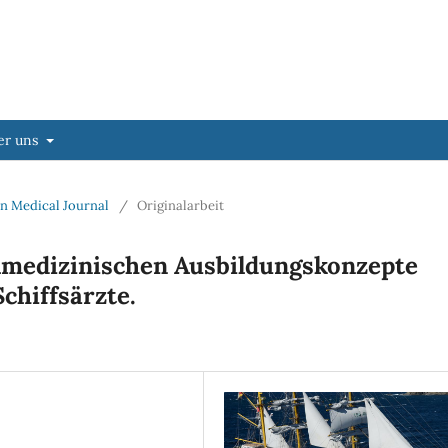
er uns
lin Medical Journal
/
Originalarbeit
lmedizinischen Ausbildungskonzepte
hiffsärzte.