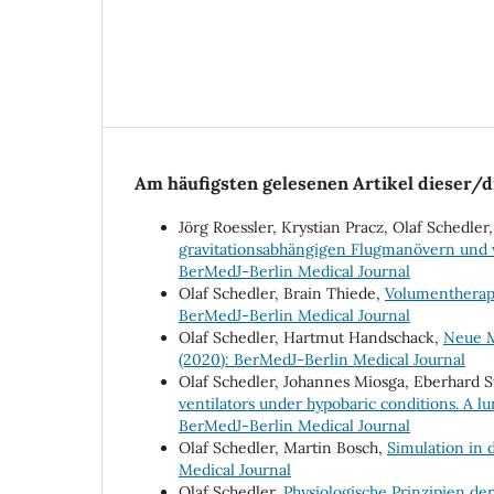
Am häufigsten gelesenen Artikel dieser/d
Jörg Roessler, Krystian Pracz, Olaf Schedler
gravitationsabhängigen Flugmanövern und 
BerMedJ-Berlin Medical Journal
Olaf Schedler, Brain Thiede,
Volumentherapi
BerMedJ-Berlin Medical Journal
Olaf Schedler, Hartmut Handschack,
Neue M
(2020): BerMedJ-Berlin Medical Journal
Olaf Schedler, Johannes Miosga, Eberhard S
ventilators under hypobaric conditions. A lu
BerMedJ-Berlin Medical Journal
Olaf Schedler, Martin Bosch,
Simulation in 
Medical Journal
Olaf Schedler,
Physiologische Prinzipien d