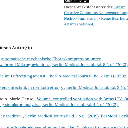
Dieses Werk steht unter der
Lizenz
Creative Commons Namensnennung
Nicht-kommerziell - Keine Bearbei
4.0 International
.
ieses Autor/in
,
Automatische mechanische Thoraxkompression unter
während Mikrogravitation.
,
Berlin Medical Journal: Bd. 5 Nr. 1 (2023)
e im Luftrettungsdienst.
,
Berlin Medical Journal: Bd. 2 Nr. 1 (2020):
edizintechnik in der Luftrettung.
,
Berlin Medical Journal: Bd. 2 Nr. 
tein, Mario Hensel,
Volume-controlled ventilation with Breas LTV 1
ng simulator analysis.
,
Berlin Medical Journal: Bd. 4 Nr. 1 (2022):
der Medizin.
,
Berlin Medical Journal: Bd. 1 Nr. 1 (2019): BerMedJ-Berl
er Laser-Doppler-Flowmetrie und der Weißlichtspektrometrie – O2 to