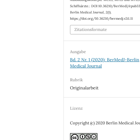
Schiffsärzte.: DOI:10.36210/BerMedJ/epub3
Berlin Medical Journal
,
2
(1).
https://doi.org/10.36210/bermedj.v2i1.11
Zitationsformate
Ausgabe
Bd. 2 Nr. 1 (2020): BerMedJ-Berlin
Medical Journal
Rubrik
Originalarbeit
Lizenz
Copyright (c) 2020 Berlin Medical Jo