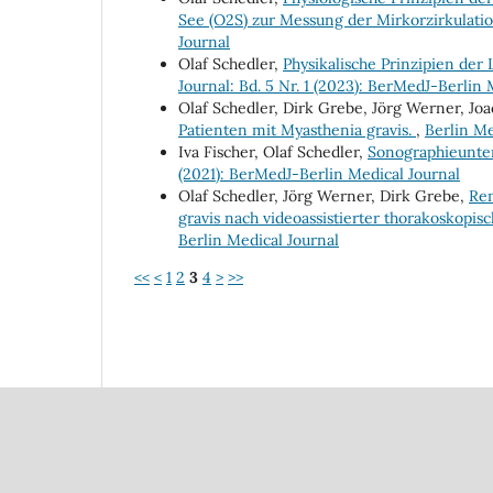
See (O2S) zur Messung der Mirkorzirkulati
Journal
Olaf Schedler,
Physikalische Prinzipien der
Journal: Bd. 5 Nr. 1 (2023): BerMedJ-Berlin 
Olaf Schedler, Dirk Grebe, Jörg Werner, Joa
Patienten mit Myasthenia gravis.
,
Berlin Me
Iva Fischer, Olaf Schedler,
Sonographieunte
(2021): BerMedJ-Berlin Medical Journal
Olaf Schedler, Jörg Werner, Dirk Grebe,
Rem
gravis nach videoassistierter thorakoskopi
Berlin Medical Journal
<<
<
1
2
3
4
>
>>