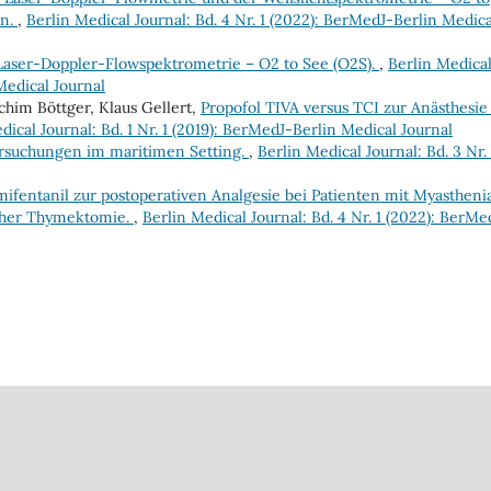
on.
,
Berlin Medical Journal: Bd. 4 Nr. 1 (2022): BerMedJ-Berlin Medica
 Laser-Doppler-Flowspektrometrie – O2 to See (O2S).
,
Berlin Medica
Medical Journal
chim Böttger, Klaus Gellert,
Propofol TIVA versus TCI zur Anästhesie
dical Journal: Bd. 1 Nr. 1 (2019): BerMedJ-Berlin Medical Journal
rsuchungen im maritimen Setting.
,
Berlin Medical Journal: Bd. 3 Nr. 
ifentanil zur postoperativen Analgesie bei Patienten mit Myastheni
scher Thymektomie.
,
Berlin Medical Journal: Bd. 4 Nr. 1 (2022): BerMe