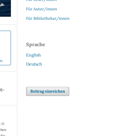
Für Autor/innen
Für Bibliothekar/innen
Sprache
English
e.
Deutsch
01-
Beitrag einreichen
, O.
chen
 für