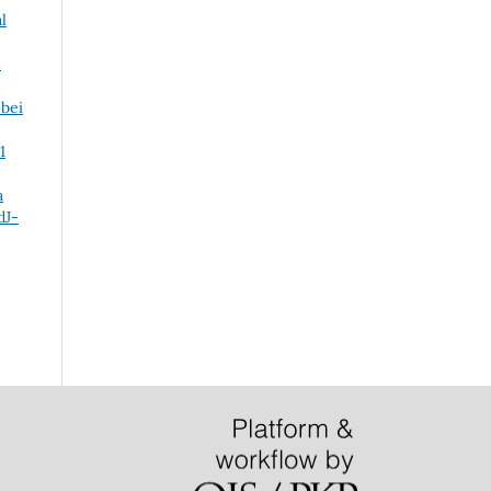
l
l
 bei
1
a
dJ-