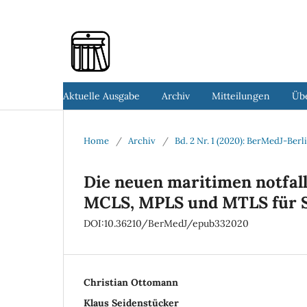
Aktuelle Ausgabe
Archiv
Mitteilungen
Üb
Home
/
Archiv
/
Bd. 2 Nr. 1 (2020): BerMedJ-Ber
Die neuen maritimen notfal
MCLS, MPLS und MTLS für Sc
DOI:10.36210/BerMedJ/epub332020
Christian Ottomann
Klaus Seidenstücker