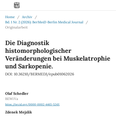
Home
/
Archiv
/
Bd. 1 Nr. 2 (2026): BerMedJ-Berlin Medical Journal
/
Originalarbeit
Die Diagnostik
histomorphologischer
Veränderungen bei Muskelatrophie
und Sarkopenie.
DOI: 10.36210/BERMEDJ/epub01062026
Olaf Schedler
BEWiVa
https://orcid.org/0000-0002-4465-524X
Zdenek Mejzlik