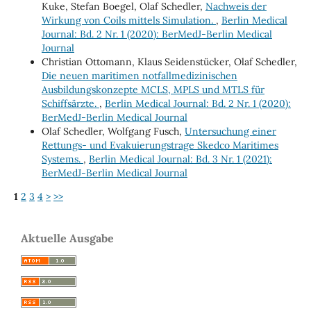
Kuke, Stefan Boegel, Olaf Schedler,
Nachweis der
Wirkung von Coils mittels Simulation.
,
Berlin Medical
Journal: Bd. 2 Nr. 1 (2020): BerMedJ-Berlin Medical
Journal
Christian Ottomann, Klaus Seidenstücker, Olaf Schedler,
Die neuen maritimen notfallmedizinischen
Ausbildungskonzepte MCLS, MPLS und MTLS für
Schiffsärzte.
,
Berlin Medical Journal: Bd. 2 Nr. 1 (2020):
BerMedJ-Berlin Medical Journal
Olaf Schedler, Wolfgang Fusch,
Untersuchung einer
Rettungs- und Evakuierungstrage Skedco Maritimes
Systems.
,
Berlin Medical Journal: Bd. 3 Nr. 1 (2021):
BerMedJ-Berlin Medical Journal
1
2
3
4
>
>>
Aktuelle Ausgabe