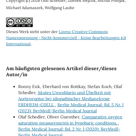
Copyright (c) 2026 Olaf Schedler; Zdenek Mejzlik, Michal Pobijak,
Michael Adamaszek, Wolfgang Laube
Dieses Werk steht unter der
Lizenz Creative Commons
Namensnennung - Nicht-kommerziell - Keine Bearbeitungen 4.0
International
.
Am häufigsten gelesenen Artikel dieser/dieses
Autor/in
Ronny Enk, Eberhard von Rottkay, Stefan Koch, Olaf
Schedler,
Akutes Unwohlsein und Übelkeit mit
Aortenruptur bei idiopathischer Medianekrose
ERDHEIM-GSELL
,
Berlin Medical Journal: Bd. 5 Nr. 1
(2023): BerMedJ-Berlin Medical Journal
Olaf Schedler, Oliver Guenther,
Comparative oxygen
saturation measurements in hypobaric conditions.
,
Berlin Medical Journal: Bd. 2 Nr. 1 (2020): BerMedJ-
Berlin Medical Journal