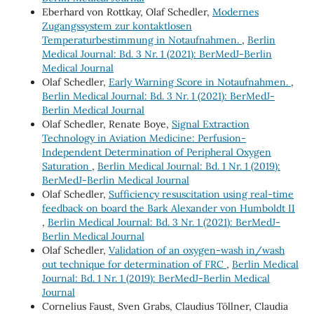
Eberhard von Rottkay, Olaf Schedler,
Modernes
Zugangssystem zur kontaktlosen
Temperaturbestimmung in Notaufnahmen.
,
Berlin
Medical Journal: Bd. 3 Nr. 1 (2021): BerMedJ-Berlin
Medical Journal
Olaf Schedler,
Early Warning Score in Notaufnahmen.
,
Berlin Medical Journal: Bd. 3 Nr. 1 (2021): BerMedJ-
Berlin Medical Journal
Olaf Schedler, Renate Boye,
Signal Extraction
Technology in Aviation Medicine: Perfusion-
Independent Determination of Peripheral Oxygen
Saturation
,
Berlin Medical Journal: Bd. 1 Nr. 1 (2019):
BerMedJ-Berlin Medical Journal
Olaf Schedler,
Sufficiency resuscitation using real-time
feedback on board the Bark Alexander von Humboldt II
,
Berlin Medical Journal: Bd. 3 Nr. 1 (2021): BerMedJ-
Berlin Medical Journal
Olaf Schedler,
Validation of an oxygen-wash in/wash
out technique for determination of FRC
,
Berlin Medical
Journal: Bd. 1 Nr. 1 (2019): BerMedJ-Berlin Medical
Journal
Cornelius Faust, Sven Grabs, Claudius Töllner, Claudia