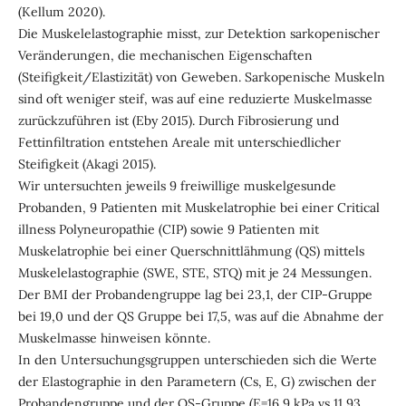
(Kellum 2020).
Die Muskelelastographie misst, zur Detektion sarkopenischer
Veränderungen, die mechanischen Eigenschaften
(Steifigkeit/Elastizität) von Geweben. Sarkopenische Muskeln
sind oft weniger steif, was auf eine reduzierte Muskelmasse
zurückzuführen ist (Eby 2015). Durch Fibrosierung und
Fettinfiltration entstehen Areale mit unterschiedlicher
Steifigkeit (Akagi 2015).
Wir untersuchten jeweils 9 freiwillige muskelgesunde
Probanden, 9 Patienten mit Muskelatrophie bei einer Critical
illness Polyneuropathie (CIP) sowie 9 Patienten mit
Muskelatrophie bei einer Querschnittlähmung (QS) mittels
Muskelelastographie (SWE, STE, STQ) mit je 24 Messungen.
Der BMI der Probandengruppe lag bei 23,1, der CIP-Gruppe
bei 19,0 und der QS Gruppe bei 17,5, was auf die Abnahme der
Muskelmasse hinweisen könnte.
In den Untersuchungsgruppen unterschieden sich die Werte
der Elastographie in den Parametern (Cs, E, G) zwischen der
Probandengruppe und der QS-Gruppe (E=16,9 kPa vs 11,93