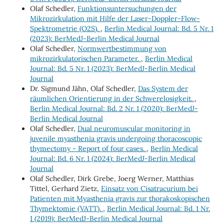
Olaf Schedler,
Funktionsuntersuchungen der
Mikrozirkulation mit Hilfe der Laser-Doppler-Flow-
Spektrometrie (O2S).
,
Berlin Medical Journal: Bd. 5 Nr. 1
(2023): BerMedJ-Berlin Medical Journal
Olaf Schedler,
Normwertbestimmung von
mikrozirkulatorischen Parameter.
,
Berlin Medical
Journal: Bd. 5 Nr. 1 (2023): BerMedJ-Berlin Medical
Journal
Dr. Sigmund Jähn, Olaf Schedler,
Das System der
räumlichen Orientierung in der Schwerelosigkeit.
,
Berlin Medical Journal: Bd. 2 Nr. 1 (2020): BerMedJ-
Berlin Medical Journal
Olaf Schedler,
Dual neuromuscular monitoring in
juvenile myasthenia gravis undergoing thoracoscopic
thymectomy - Report of four cases.
,
Berlin Medical
Journal: Bd. 6 Nr. 1 (2024): BerMedJ-Berlin Medical
Journal
Olaf Schedler, Dirk Grebe, Joerg Werner, Matthias
Tittel, Gerhard Zietz,
Einsatz von Cisatracurium bei
Patienten mit Myasthenia gravis zur thorakoskopischen
Thymektomie (VATT).
,
Berlin Medical Journal: Bd. 1 Nr.
1 (2019): BerMedJ-Berlin Medical Journal