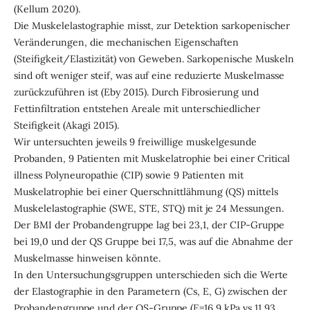
(Kellum 2020).
Die Muskelelastographie misst, zur Detektion sarkopenischer
Veränderungen, die mechanischen Eigenschaften
(Steifigkeit/Elastizität) von Geweben. Sarkopenische Muskeln
sind oft weniger steif, was auf eine reduzierte Muskelmasse
zurückzuführen ist (Eby 2015). Durch Fibrosierung und
Fettinfiltration entstehen Areale mit unterschiedlicher
Steifigkeit (Akagi 2015).
Wir untersuchten jeweils 9 freiwillige muskelgesunde
Probanden, 9 Patienten mit Muskelatrophie bei einer Critical
illness Polyneuropathie (CIP) sowie 9 Patienten mit
Muskelatrophie bei einer Querschnittlähmung (QS) mittels
Muskelelastographie (SWE, STE, STQ) mit je 24 Messungen.
Der BMI der Probandengruppe lag bei 23,1, der CIP-Gruppe
bei 19,0 und der QS Gruppe bei 17,5, was auf die Abnahme der
Muskelmasse hinweisen könnte.
In den Untersuchungsgruppen unterschieden sich die Werte
der Elastographie in den Parametern (Cs, E, G) zwischen der
Probandengruppe und der QS-Gruppe (E=16,9 kPa vs 11,93