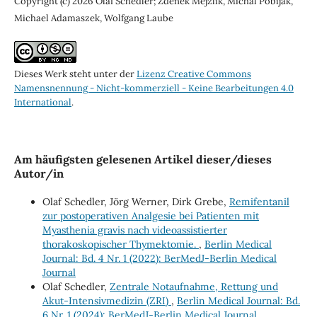
Copyright (c) 2026 Olaf Schedler; Zdenek Mejzlik, Michal Pobijak,
Michael Adamaszek, Wolfgang Laube
Dieses Werk steht unter der
Lizenz Creative Commons
Namensnennung - Nicht-kommerziell - Keine Bearbeitungen 4.0
International
.
Am häufigsten gelesenen Artikel dieser/dieses
Autor/in
Olaf Schedler, Jörg Werner, Dirk Grebe,
Remifentanil
zur postoperativen Analgesie bei Patienten mit
Myasthenia gravis nach videoassistierter
thorakoskopischer Thymektomie.
,
Berlin Medical
Journal: Bd. 4 Nr. 1 (2022): BerMedJ-Berlin Medical
Journal
Olaf Schedler,
Zentrale Notaufnahme, Rettung und
Akut-Intensivmedizin (ZRI)
,
Berlin Medical Journal: Bd.
6 Nr. 1 (2024): BerMedJ-Berlin Medical Journal