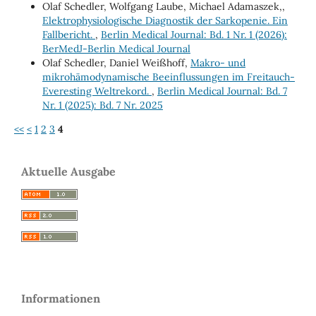
Olaf Schedler, Wolfgang Laube, Michael Adamaszek,,
Elektrophysiologische Diagnostik der Sarkopenie. Ein
Fallbericht.
,
Berlin Medical Journal: Bd. 1 Nr. 1 (2026):
BerMedJ-Berlin Medical Journal
Olaf Schedler, Daniel Weißhoff,
Makro- und
mikrohämodynamische Beeinflussungen im Freitauch-
Everesting Weltrekord.
,
Berlin Medical Journal: Bd. 7
Nr. 1 (2025): Bd. 7 Nr. 2025
<<
<
1
2
3
4
Aktuelle Ausgabe
Informationen