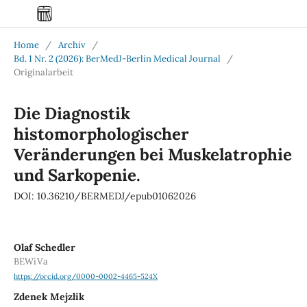
Home
/
Archiv
/
Bd. 1 Nr. 2 (2026): BerMedJ-Berlin Medical Journal
/
Originalarbeit
Die Diagnostik
histomorphologischer
Veränderungen bei Muskelatrophie
und Sarkopenie.
DOI: 10.36210/BERMEDJ/epub01062026
Olaf Schedler
BEWiVa
https://orcid.org/0000-0002-4465-524X
Zdenek Mejzlik