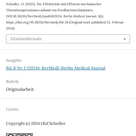
Schedler, O. (2025). Die Effektivität und Effizienz mechanischer
Thoraxkompressionen anhand von Feedbackmechanismen.:
DOI:10.36210/BerMedJ/epub302024.
Berlin Medical Journal
,
6
(1).
https://doi.org/10.36210/bermedj.v6i1.34 (Original work published 23. Februar
2024)
Zitationsformate
Ausgabe
Bd. 6 Nr. 1 (2024): BerMedJ-Berlin Medical Journal
Rubrik
Originalarbeit
Lizenz
Copyright (c) 2024 Olaf Schedler