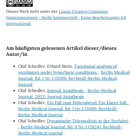
Dieses Werk steht unter der
Lizenz Creative Commons
Namensnennung - Nicht-kommerziell - Keine Bearbeitungen 4.0
International
.
Am häufigsten gelesenen Artikel dieser/dieses
Autor/in
Olaf Schedler, Erhard Stein,
Functional analysis of
ventilators under hyperbaric conditions.
,
Berlin Medical
Journal: Bd. 1 Nr. 1 (2019): BerMedJ-Berlin Medical
Journal
Olaf Schedler,
Journal Anästhesie
,
Berlin Medical
Journal: 2022: Journal Anästhesie
Olaf Schedler,
Ein Fall zum Polterabend. Ein klarer Fall.
,
Berlin Medical Journal: Bd. 1 Nr. 1 (2019): BerMedJ-
Berlin Medical Journal
Olaf Schedler,
Dynamische Telemedizin in der Seefahrt.
,
Berlin Medical Journal: Bd. 6 Nr. 1 (2024): BerMedJ-
Berlin Medical Journal