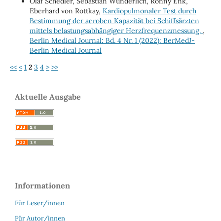
Olaf Schedler, Sebastian Wunderlich, Ronny Enk,
Eberhard von Rottkay,
Kardiopulmonaler Test durch
Bestimmung der aeroben Kapazität bei Schiffsärzten
mittels belastungsabhängiger Herzfrequenzmessung.
,
Berlin Medical Journal: Bd. 4 Nr. 1 (2022): BerMedJ-
Berlin Medical Journal
<<
<
1
2
3
4
>
>>
Aktuelle Ausgabe
Informationen
Für Leser/innen
Für Autor/innen