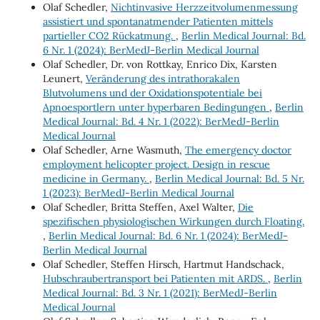
Olaf Schedler,
Nichtinvasive Herzzeitvolumenmessung
assistiert und spontanatmender Patienten mittels
partieller CO2 Rückatmung.
,
Berlin Medical Journal: Bd.
6 Nr. 1 (2024): BerMedJ-Berlin Medical Journal
Olaf Schedler, Dr. von Rottkay, Enrico Dix, Karsten
Leunert,
Veränderung des intrathorakalen
Blutvolumens und der Oxidationspotentiale bei
Apnoesportlern unter hyperbaren Bedingungen
,
Berlin
Medical Journal: Bd. 4 Nr. 1 (2022): BerMedJ-Berlin
Medical Journal
Olaf Schedler, Arne Wasmuth,
The emergency doctor
employment helicopter project. Design in rescue
medicine in Germany.
,
Berlin Medical Journal: Bd. 5 Nr.
1 (2023): BerMedJ-Berlin Medical Journal
Olaf Schedler, Britta Steffen, Axel Walter,
Die
spezifischen physiologischen Wirkungen durch Floating.
,
Berlin Medical Journal: Bd. 6 Nr. 1 (2024): BerMedJ-
Berlin Medical Journal
Olaf Schedler, Steffen Hirsch, Hartmut Handschack,
Hubschraubertransport bei Patienten mit ARDS.
,
Berlin
Medical Journal: Bd. 3 Nr. 1 (2021): BerMedJ-Berlin
Medical Journal