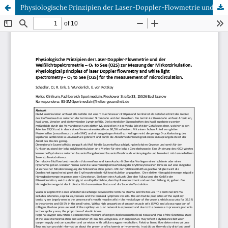
Physiologische Prinzipien der Laser-Doppler-Flowmetrie und der Weißlichtspektrometrie – O2 to See (O2S) zur Messung der Mirkorzirkulation.